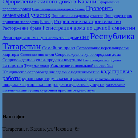
Оформление жилого дома в Казани
Оформление
Проверить
перепланировки
Перепланировка квартиры в Казани
земельный участок
Прописка на садовом участке
Пропущен срок
Разрешение на строительство
Развод
принятия наследства
Регистрация дома по дачной амнистии
Расторжение брака
Республика
Регистрация по месту жительства в доме СНТ
Татарстан
Семейное право
Согласование перепланировки
квартиры
Сопровождение купли-продажи дома
Сопровождение купли
Сопровождение купли-продажи квартиры
Сопровождение продажи
Татарстан
Узаконение самовольной постройки
Трудовые споры
кадастровые
Юридическое сопровождение сделки с недвижимостью
работы
куплю квартиру в казани
межевое дело
новостройки казани
продажа квартир в казани
раздел имущества супругов
согласование
судебный пристав бездействует
местоположения границ
Наш офис
Татарстан, г. Казань, ул. Чехова д. 6г