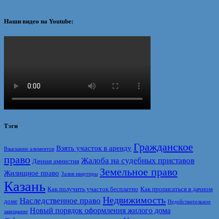
Наши видео на Youtube:
Тэги
Гражданское
Взять участок в аренду
Взыскание алиментов
право
Жалоба на судебных приставов
Дачная амнистия
Земельное право
Жилищное право
Залив квартиры
Казань
Как получить участок бесплатно
Как прописаться в дачном
Недвижимость
Наследственное право
доме
Недействительное
Новый порядок оформления жилого дома
завещание