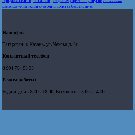
продажа квартир в казани
раздел имущества супругов
согласование
судебный пристав бездействует
местоположения границ
Наш офис
Татарстан, г. Казань, ул. Чехова д. 6г
Контактный телефон
8 904 764 53 33
Режим работы:
Будние дни - 8:00 - 18:00, Выходные - 8:00 - 14:00