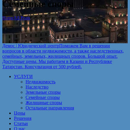
Семейные споры
Home
All Posts
Семейные споры
Демос | Юридический центр
Поможем Вам в решении
вопросов в области недвижимости, а также наследственных,
семейных, земельных, жилищных споров. Большой опыт.
Доступные цены. Мы работаем в Казани и Республике
Татарстан. Консультация от 500 рублей.
УСЛУГИ
Недвижимость
Наследство
Земельные споры
Семейные споры
Жилищные споры
Остальные направления
Цены
Решения
Статьи
О нас