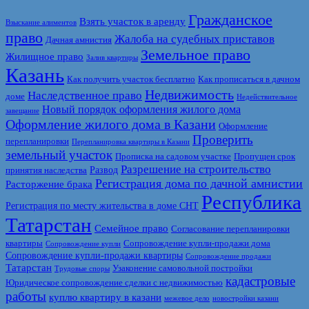
Гражданское
Взять участок в аренду
Взыскание алиментов
право
Жалоба на судебных приставов
Дачная амнистия
Земельное право
Жилищное право
Залив квартиры
Казань
Как получить участок бесплатно
Как прописаться в дачном
Недвижимость
Наследственное право
доме
Недействительное
Новый порядок оформления жилого дома
завещание
Оформление жилого дома в Казани
Оформление
Проверить
перепланировки
Перепланировка квартиры в Казани
земельный участок
Прописка на садовом участке
Пропущен срок
Разрешение на строительство
Развод
принятия наследства
Регистрация дома по дачной амнистии
Расторжение брака
Республика
Регистрация по месту жительства в доме СНТ
Татарстан
Семейное право
Согласование перепланировки
квартиры
Сопровождение купли-продажи дома
Сопровождение купли
Сопровождение купли-продажи квартиры
Сопровождение продажи
Татарстан
Узаконение самовольной постройки
Трудовые споры
кадастровые
Юридическое сопровождение сделки с недвижимостью
работы
куплю квартиру в казани
межевое дело
новостройки казани