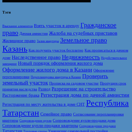
Тэги
Гражданское
Взять участок в аренду
Взыскание алиментов
право
Жалоба на судебных приставов
Дачная амнистия
Земельное право
Жилищное право
Залив квартиры
Казань
Как получить участок бесплатно
Как прописаться в дачном
Недвижимость
Наследственное право
доме
Недействительное
Новый порядок оформления жилого дома
завещание
Оформление жилого дома в Казани
Оформление
Проверить
перепланировки
Перепланировка квартиры в Казани
земельный участок
Прописка на садовом участке
Пропущен срок
Разрешение на строительство
Развод
принятия наследства
Регистрация дома по дачной амнистии
Расторжение брака
Республика
Регистрация по месту жительства в доме СНТ
Татарстан
Семейное право
Согласование перепланировки
квартиры
Сопровождение купли-продажи дома
Сопровождение купли
Сопровождение купли-продажи квартиры
Сопровождение продажи
Татарстан
Узаконение самовольной постройки
Трудовые споры