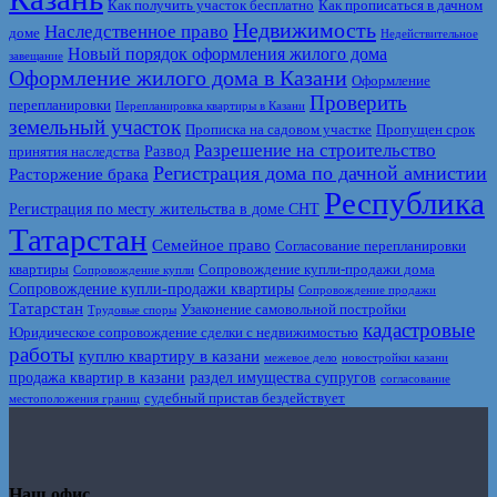
Как получить участок бесплатно
Как прописаться в дачном
Недвижимость
Наследственное право
доме
Недействительное
Новый порядок оформления жилого дома
завещание
Оформление жилого дома в Казани
Оформление
Проверить
перепланировки
Перепланировка квартиры в Казани
земельный участок
Прописка на садовом участке
Пропущен срок
Разрешение на строительство
Развод
принятия наследства
Регистрация дома по дачной амнистии
Расторжение брака
Республика
Регистрация по месту жительства в доме СНТ
Татарстан
Семейное право
Согласование перепланировки
квартиры
Сопровождение купли-продажи дома
Сопровождение купли
Сопровождение купли-продажи квартиры
Сопровождение продажи
Татарстан
Узаконение самовольной постройки
Трудовые споры
кадастровые
Юридическое сопровождение сделки с недвижимостью
работы
куплю квартиру в казани
межевое дело
новостройки казани
продажа квартир в казани
раздел имущества супругов
согласование
судебный пристав бездействует
местоположения границ
Наш офис