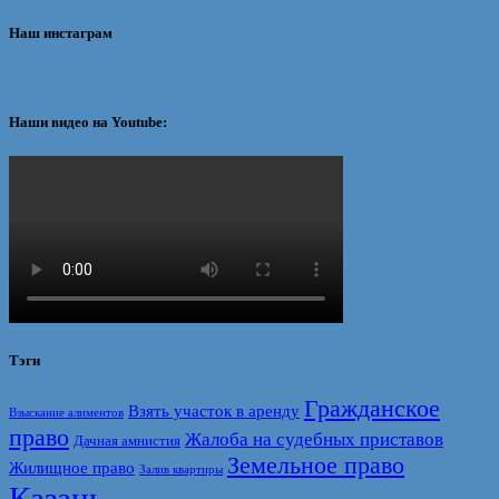
Наш инстаграм
Наши видео на Youtube:
Тэги
Гражданское
Взять участок в аренду
Взыскание алиментов
право
Жалоба на судебных приставов
Дачная амнистия
Земельное право
Жилищное право
Залив квартиры
Казань