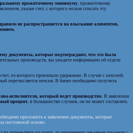
еральному прожиточному минимуму
, прожиточному
ением, указав счет, с которого нельзя списать эту
правило не распространяется на взыскание алиментов,
лением.
 ему документы, которые подтверждают, что это была
нительных производств, вы увидите информацию об отделе
счет, из которого произошло удержание. В случае с пенсией,
торый перечисляется пенсия. В банке необходимо получить
тава-исполнителя, который ведет производство
. В заявлении
емый процент
, в большинстве случаев, он не может составлять
еобходимо приложить к заявлению документы, которые
на постоянной основе.
Если отправляете по почте, то непременно заказным письмом с