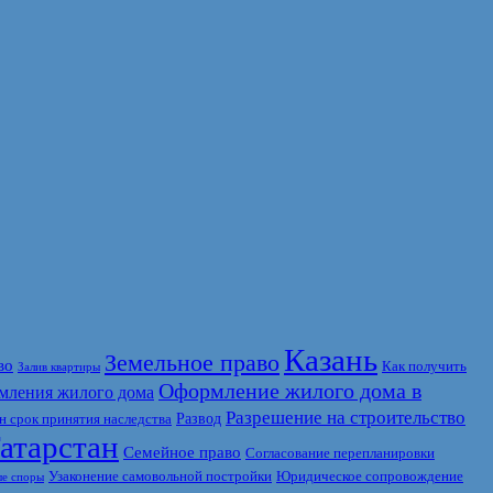
Казань
Земельное право
во
Как получить
Залив квартиры
Оформление жилого дома в
мления жилого дома
Разрешение на строительство
Развод
 срок принятия наследства
атарстан
Семейное право
Согласование перепланировки
Узаконение самовольной постройки
Юридическое сопровождение
е споры