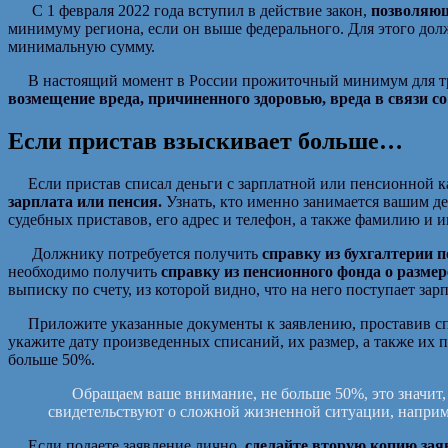
С 1 февраля 2022 года вступил в действие закон,
позволяющ
минимуму региона, если он выше федерального. Для этого должн
минимальную сумму.
В настоящий момент в России прожиточный минимум для труд
возмещение вреда, причиненного здоровью, вреда в связи с
Если пристав взыскивает больше…
Если пристав списал деньги с зарплатной или пенсионной ка
зарплата или пенсия.
Узнать, кто именно занимается вашим д
судебных приставов, его адрес и телефон, а также фамилию и 
Должнику потребуется получить
справку из бухгалтерии 
необходимо получить
справку из пенсионного фонда о размер
выписку по счету, из которой видно, что на него поступает зар
Приложите указанные документы к заявлению, проставив с
укажите дату произведенных списаний, их размер, а также их 
больше 50%.
Обращаем ваше внимание, не больше 50%, это значит, ч
свидетельствуют о сложной жизненной ситуации, наприм
Если подаете заявление лично,
сделайте вторую копию зая