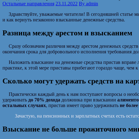
Остальные направления
23.11.2022
By
admin
Здравствуйте, уважаемые читатели! В сегодняшней статье мы р
и как вернуть незаконно взысканные денежные средства.
Разница между арестом и взысканием
Сразу обозначим различия между арестом денежных средств и
окончания срока для добровольного исполнения требования д
Наложить взыскание на денежные средства пристав вправе лиш
практике, к этой мере приставы прибегают гораздо чаще, чем к 
Сколько могут удержать средств на кар
Практически каждый день к нам поступают вопросы о необосн
удерживать
до 70% дохода
должника при взыскании
алименто
остальных случаях
, пристав имеет право удерживать
не боле
Зачастую, на пенсионных и зарплатных счетах есть оста
Взыскание не больше прожиточного м