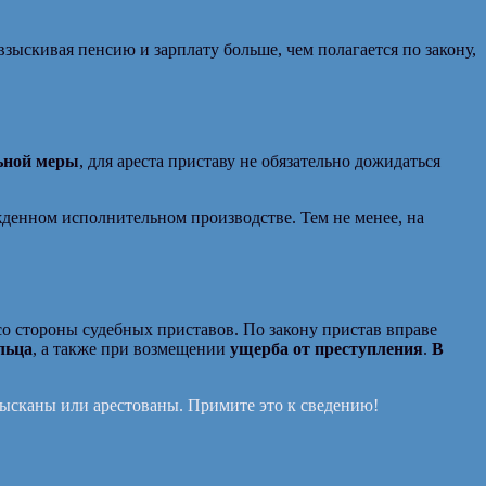
зыскивая пенсию и зарплату больше, чем полагается по закону,
ьной меры
, для ареста приставу не обязательно дожидаться
денном исполнительном производстве. Тем не менее, на
 стороны судебных приставов. По закону пристав вправе
льца
, а также при возмещении
ущерба от преступления
.
В
зысканы или арестованы. Примите это к сведению!