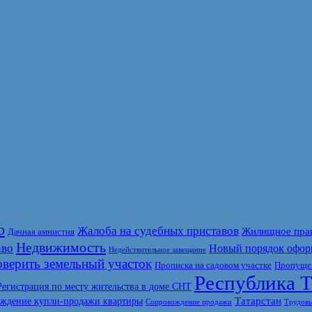
о
Жалоба на судебных приставов
Жилищное пра
Дачная амнистия
Недвижимость
аво
Новый порядок офор
Недействительное завещание
верить земельный участок
Прописка на садовом участке
Пропущен
Республика Т
Регистрация по месту жительства в доме СНТ
Татарстан
ждение купли-продажи квартиры
Сопровождение продажи
Трудовы