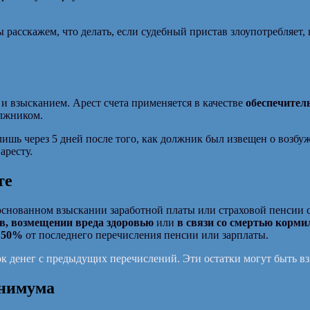
асскажем, что делать, если судебный пристав злоупотребляет, в
 взысканием. Арест счета применяется в качестве
обеспечител
олжником.
ь через 5 дней после того, как должник был извещен о возбуж
аресту.
те
ованном взыскании заработной платы или страховой пенсии со
в, возмещении вреда здоровью
или
в связи со смертью корми
е 50%
от последнего перечисления пенсии или зарплаты.
ток денег с предыдущих перечислений. Эти остатки могут быть в
инимума