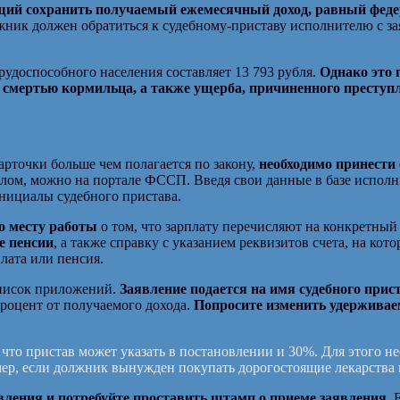
ий сохранить получаемый ежемесячный доход, равный фед
ик должен обратиться к судебному-приставу исполнителю с заявл
оспособного населения составляет 13 793 рубля.
Однако это 
о смертью кормильца, а также ущерба, причиненного преступ
рточки больше чем полагается по закону,
необходимо принести
елом, можно на портале ФССП. Введя свои данные в базе испол
инициалы судебного пристава.
по месту работы
о том, что зарплату перечисляют на конкретный 
е пенсии
, а также справку с указанием реквизитов счета, на ко
плата или пенсия.
писок приложений.
Заявление подается на имя судебного прис
процент от получаемого дохода.
Попросите изменить удержива
то пристав может указать в постановлении и 30%. Для этого н
ер, если должник вынужден покупать дорогостоящие лекарства 
вления и потребуйте проставить штамп о приеме заявления
. 