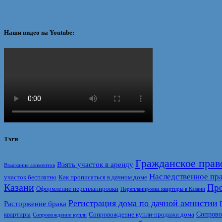
Наши видео на Youtube:
Тэги
Гражданское прав
Взять участок в аренду
Взыскание алиментов
Наследственное пр
участок бесплатно
Как прописаться в дачном доме
Казани
Про
Оформление перепланировки
Перепланировка квартиры в Казани
Регистрация дома по дачной амнистии
Расторжение брака
Сопрово
квартиры
Сопровождение купли-продажи дома
Сопровождение купли