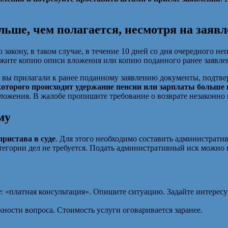
ьше, чем полагается, несмотря на заяв
кону, в таком случае, в течение 10 дней со дня очередного н
ожите копию описи вложения или копию поданного ранее заявле
вы прилагали к ранее поданному заявлению документы, подтве
которого происходит удержание пенсии или зарплаты больше
вложения. В жалобе пропишите требование о возврате незаконно
му
пристава в суде
. Для этого необходимо составить администрати
егории дел не требуется. Подать административный иск можно в
: «платная консультация». Опишите ситуацию. Задайте интерес
жности вопроса. Стоимость услуги оговаривается заранее.