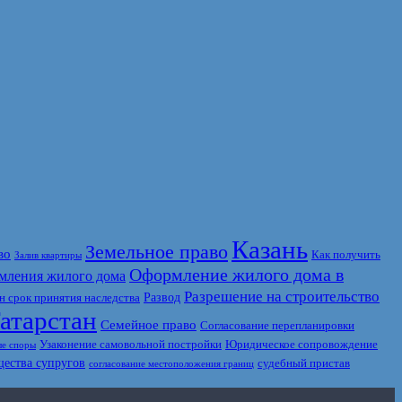
Казань
Земельное право
во
Как получить
Залив квартиры
Оформление жилого дома в
мления жилого дома
Разрешение на строительство
Развод
 срок принятия наследства
атарстан
Семейное право
Согласование перепланировки
Узаконение самовольной постройки
Юридическое сопровождение
е споры
щества супругов
судебный пристав
согласование местоположения границ