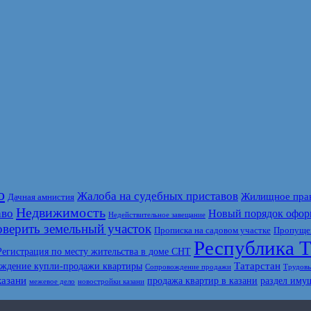
о
Жалоба на судебных приставов
Жилищное пра
Дачная амнистия
Недвижимость
аво
Новый порядок офор
Недействительное завещание
верить земельный участок
Прописка на садовом участке
Пропущен
Республика Т
Регистрация по месту жительства в доме СНТ
Татарстан
ждение купли-продажи квартиры
Сопровождение продажи
Трудовы
казани
продажа квартир в казани
раздел иму
межевое дело
новостройки казани