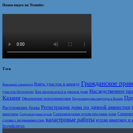
Наши видео на Youtube:
Тэги
Гражданское прав
Взять участок в аренду
Взыскание алиментов
Наследственное пр
участок бесплатно
Как прописаться в дачном доме
Казани
Про
Оформление перепланировки
Перепланировка квартиры в Казани
Регистрация дома по дачной амнистии
Расторжение брака
Сопрово
квартиры
Сопровождение купли-продажи дома
Сопровождение купли
кадастровые работы
куплю квартиру в 
сделки с недвижимостью
бездействует