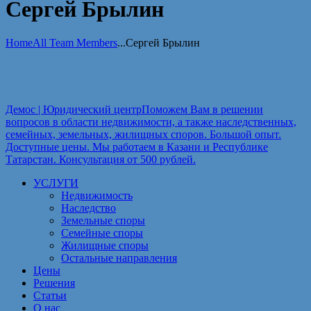
Сергей Брылин
Home
All Team Members
...
Сергей Брылин
Демос | Юридический центр
Поможем Вам в решении
вопросов в области недвижимости, а также наследственных,
семейных, земельных, жилищных споров. Большой опыт.
Доступные цены. Мы работаем в Казани и Республике
Татарстан. Консультация от 500 рублей.
УСЛУГИ
Недвижимость
Наследство
Земельные споры
Семейные споры
Жилищные споры
Остальные направления
Цены
Решения
Статьи
О нас