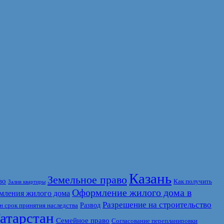
Казань
Земельное право
во
Как получить
Залив квартиры
Оформление жилого дома в
мления жилого дома
Разрешение на строительство
Развод
 срок принятия наследства
атарстан
Семейное право
Согласование перепланировки