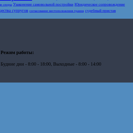
Узаконение самовольной постройки
Юридическое сопровождение
е споры
щества супругов
судебный пристав
согласование местоположения границ
Режим работы:
Будние дни - 8:00 - 18:00, Выходные - 8:00 - 14:00