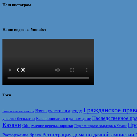
Наш инстаграм
Наши видео на Youtube:
Тэги
Гражданское прав
Взять участок в аренду
Взыскание алиментов
Наследственное пр
участок бесплатно
Как прописаться в дачном доме
Казани
Про
Оформление перепланировки
Перепланировка квартиры в Казани
Регистрация дома по дачной амнистии
Расторжение брака