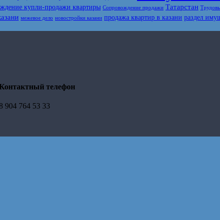
Татарстан
ждение купли-продажи квартиры
Сопровождение продажи
Трудовы
казани
продажа квартир в казани
раздел иму
межевое дело
новостройки казани
Контактный телефон
8 904 764 53 33